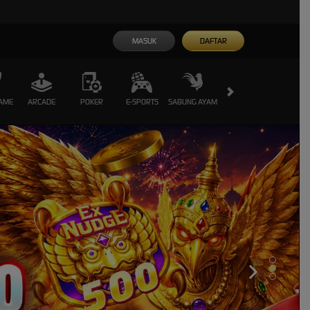
MASUK
DAFTAR
GAME
ARCADE
POKER
E-SPORTS
SABUNG AYAM
PROMOSI