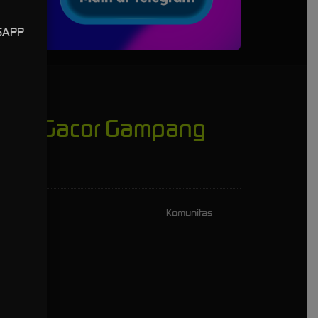
TSAPP
aling Gacor Gampang
gan
Komunitas
ruda303
uda303best