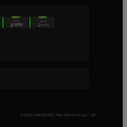
©2026 GARUDA303. Hak cipta dilindungi | 18+