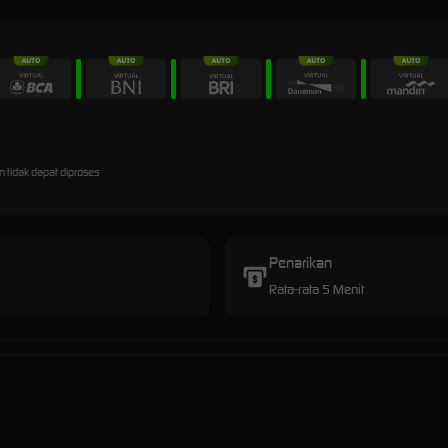
 tidak dapat diproses
Penarikan
Rata-rata 5 Menit