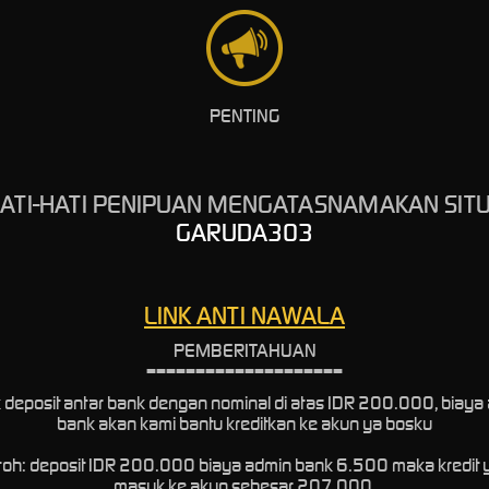
PENTING
ATI-HATI PENIPUAN MENGATASNAMAKAN SIT
GARUDA303
LINK ANTI NAWALA
PEMBERITAHUAN
====================
 deposit antar bank dengan nominal di atas IDR 200.000, biaya
bank akan kami bantu kreditkan ke akun ya bosku
toh: deposit IDR 200.000 biaya admin bank 6.500 maka kredit 
masuk ke akun sebesar 207.000.