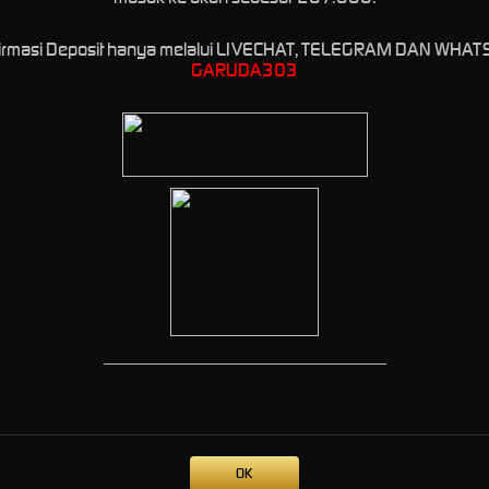
irmasi Deposit hanya melalui LIVECHAT, TELEGRAM DAN WHA
GARUDA303
Paling Gacor Gampang Jackpot
mi Game Online Terbaik dan P
Jackpot
Kategori
Dukun
_____________________________________
Hot Games
ga
Slots
gar
Live Casino
Race
OK