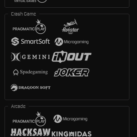
Crash Game
Arcade