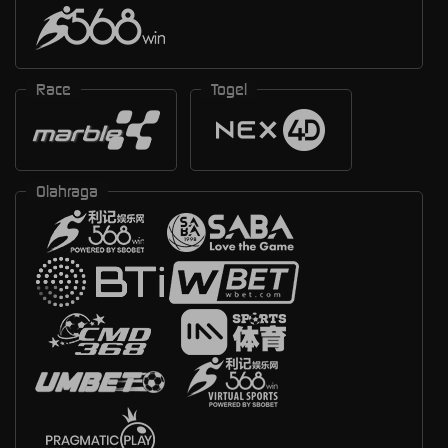
Race
Togel
Olahraga