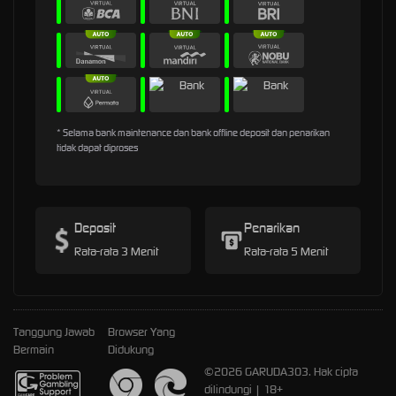
* Selama bank maintenance dan bank offline deposit dan penarikan
tidak dapat diproses
Deposit
Penarikan
Rata-rata 3 Menit
Rata-rata 5 Menit
Tanggung Jawab
Browser Yang
Bermain
Didukung
©2026 GARUDA303. Hak cipta
dilindungi | 18+