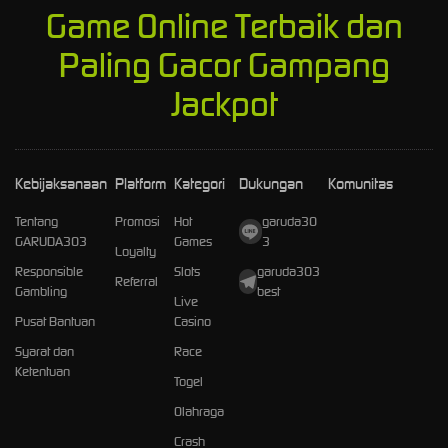
Game Online Terbaik dan
Paling Gacor Gampang
Jackpot
Kebijaksanaan
Platform
Kategori
Dukungan
Komunitas
Tentang
Promosi
Hot
garuda30
GARUDA303
Games
3
Loyalty
Responsible
Slots
garuda303
Referral
Gambling
best
Live
Pusat Bantuan
Casino
Syarat dan
Race
Ketentuan
Togel
Olahraga
Crash