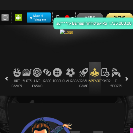
Main di
MASUK
DAFTAR
Telegram
sy****hx Berhasil Withdraw Rp 1.735.000,00
HOT
SLOTS
LIVE
RACE
TOGEL
OLAHRAGA
CRASH
ARCADE
POKER
E-
SABUN
GAMES
CASINO
GAME
SPORTS
AYAM