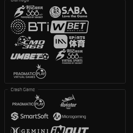
Crash Game