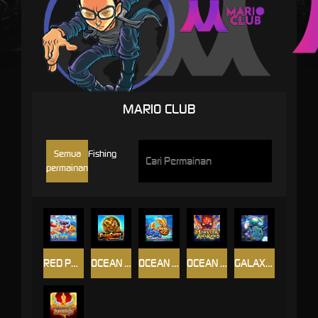
MARIO CLUB
Semua
Fishing
permainan
RED PACKET FISHING
OCEAN KING 2
OCEAN PROJECT
OCEAN KING 3
GALAXY WAR