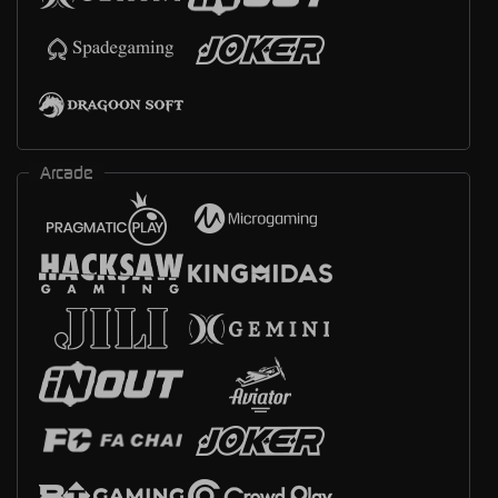
Arcade