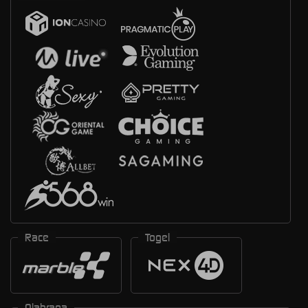
Race
Togel
Olahraga