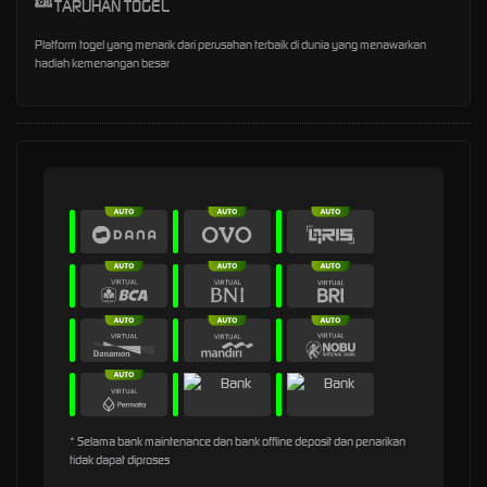
TARUHAN TOGEL
Platform togel yang menarik dari perusahan terbaik di dunia yang menawarkan
hadiah kemenangan besar
* Selama bank maintenance dan bank offline deposit dan penarikan
tidak dapat diproses