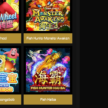
heel
Fish Hunter Monster Awaken
Spongebob
Fish Haiba