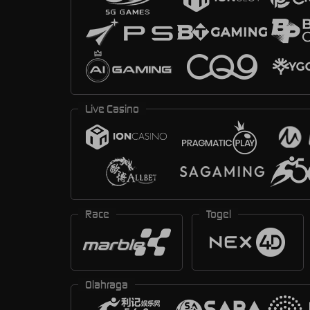
Live Casino
Race
Togel
Olahraga