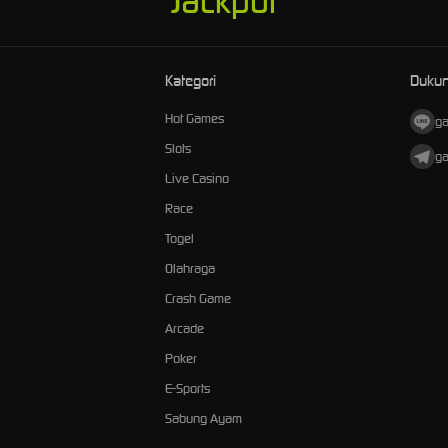
Jackpot
Kategori
Duku
Hot Games
g
Slots
ga
Live Casino
Race
Togel
Olahraga
Crash Game
Arcade
Poker
E-Sports
Sabung Ayam