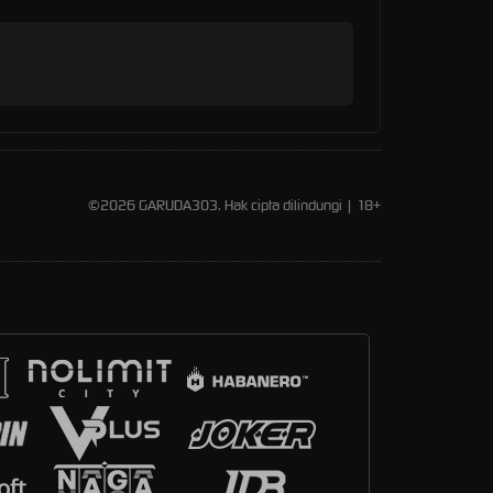
©2026 GARUDA303. Hak cipta dilindungi | 18+