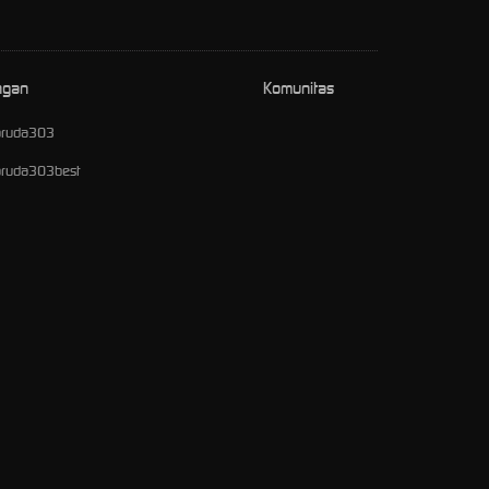
ngan
Komunitas
aruda303
ruda303best