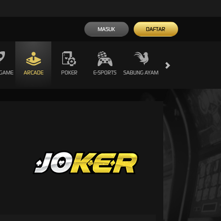
MASUK
DAFTAR
 GAME
ARCADE
POKER
E-SPORTS
SABUNG AYAM
PROMOSI