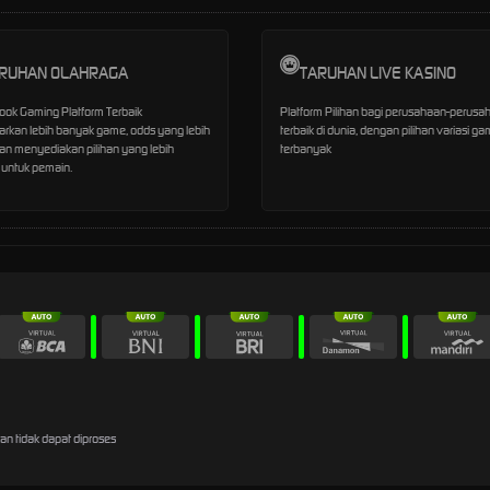
RUHAN OLAHRAGA
TARUHAN LIVE KASINO
ook Gaming Platform Terbaik
Platform Pilihan bagi perusahaan-perusa
kan lebih banyak game, odds yang lebih
terbaik di dunia, dengan pilihan variasi g
 dan menyediakan pilihan yang lebih
terbanyak
untuk pemain.
an tidak dapat diproses