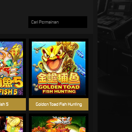
ish 5
Golden Toad Fish Hunting