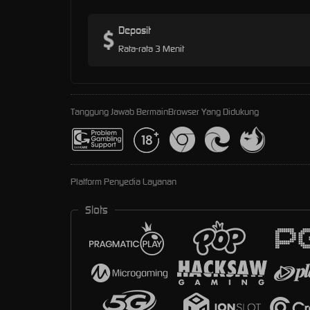
Deposit
Rata-rata 3 Menit
Tanggung Jawab Bermain
Browser Yang Didukung
Platform Penyedia Layanan
Slots