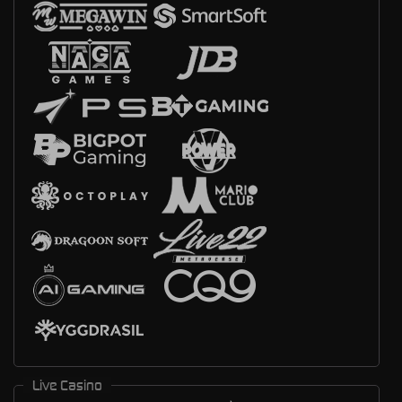
Live Casino