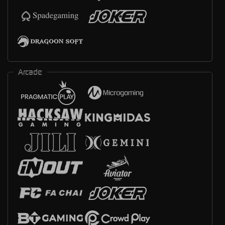
Arcade