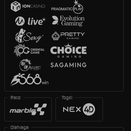
Race
Togel
Olahraga