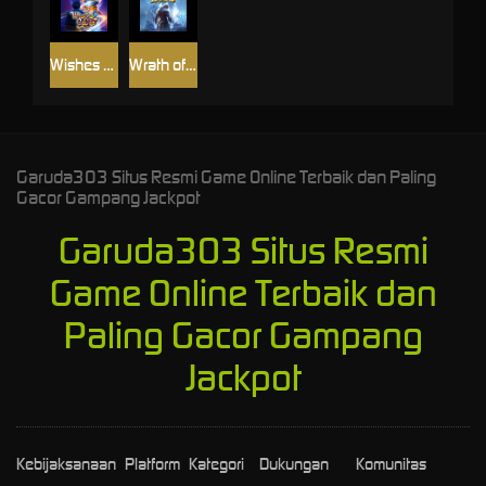
Wishes of the Genie
Wrath of Zeus
Garuda303 Situs Resmi Game Online Terbaik dan Paling
Gacor Gampang Jackpot
Garuda303 Situs Resmi
Game Online Terbaik dan
Paling Gacor Gampang
Jackpot
Kebijaksanaan
Platform
Kategori
Dukungan
Komunitas