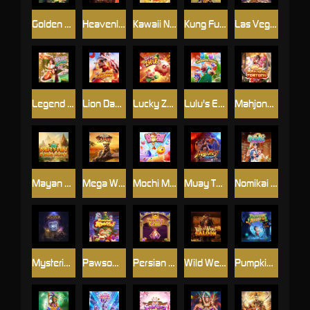
Golden Hatch
Heavenly Sage
Kawaii Neko
Kung Fu Warrior
Las Vegas Party
Legend of the White and Green Snake
Lion Dance Fortune
Lucky Zhu
Lulu's Enchanted Forest
Mahjong Fortune
Mayan Gold Hunt
Mega Wild Safari
Mochi Mochi
Muay Thai Arena
Nomikai Fever
Mysteries of Pandora
Pawsome Xmas
Persian Gems
Wild West Saloon
Pumpkin Night