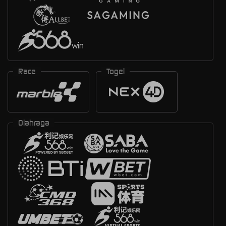
Race
Togel
Olahraga