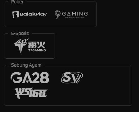
Poker
E-Sports
Sabung Ayam