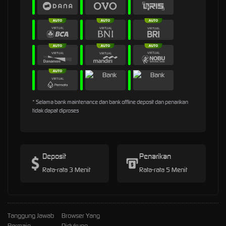
* Selama bank maintenance dan bank offline deposit dan penarikan
tidak dapat diproses
Deposit
Penarikan
Rata-rata 3 Menit
Rata-rata 5 Menit
Tanggung Jawab
Browser Yang
Bermain
Didukung