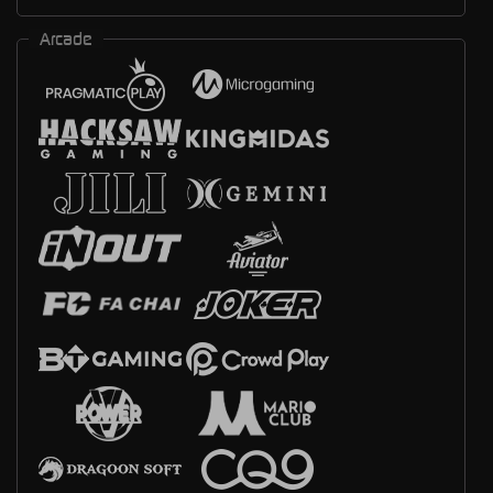
Arcade