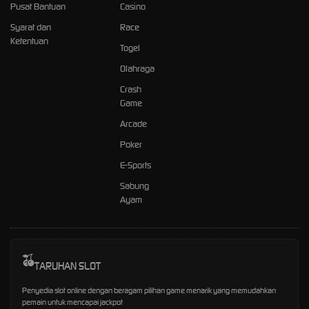
Pusat Bantuan
Casino
Syarat dan
Race
Ketentuan
Togel
Olahraga
Crash
Game
Arcade
Poker
E-Sports
Sabung
Ayam
TARUHAN SLOT
Penyedia slot online dengan beragam pilihan game menarik yang memudahkan
pemain untuk mencapai jackpot