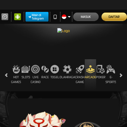
Main di
MASUK
DAFTAR
Telegram
kr****sp Berhasil Withdraw Rp 8.539.000,00
HOT
SLOTS
LIVE
RACE
TOGEL
OLAHRAGA
CRASH
ARCADE
POKER
E-
SABUN
GAMES
CASINO
GAME
SPORTS
AYAM