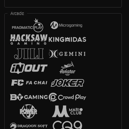
Arcade