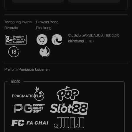
Tanggung Jawab
Browser Yang
Bermain
Didukung
©2026 GARUDA303. Hak cipta
dilindungi | 18+
Platform Penyedia Layanan
Slots