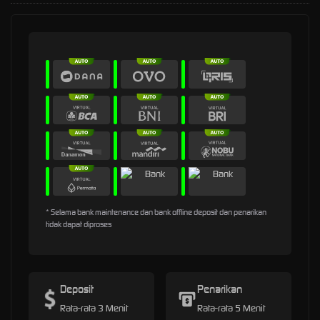
* Selama bank maintenance dan bank offline deposit dan penarikan
tidak dapat diproses
Deposit
Penarikan
Rata-rata 3 Menit
Rata-rata 5 Menit