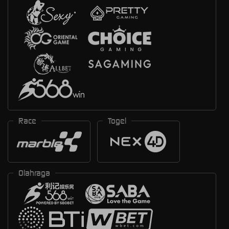
Race
Togel
Olahraga