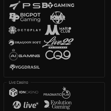
Live Casino