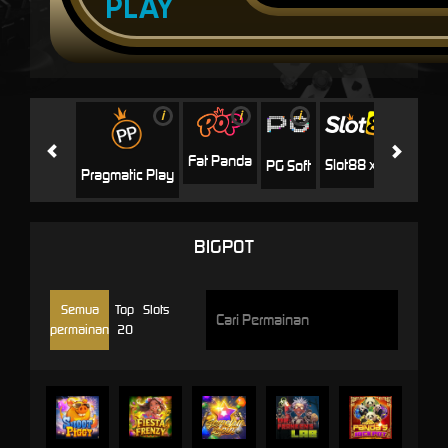
PLAY
i
i
i
i
i
Facha
Fat Panda
Slot88 x PP
PG Soft
Pragmatic Play
BIGPOT
Semua
Top
Slots
permainan
20