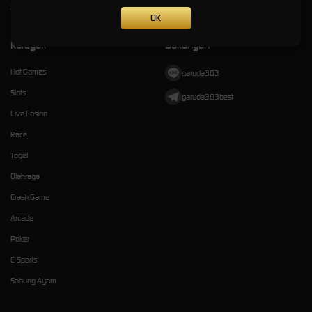
Syarat dan Ketentuan
OK
Kategori
Dukungan
Hot Games
garuda303
Slots
garuda303best
Live Casino
Race
Togel
Olahraga
Crash Game
Arcade
Poker
E-Sports
Sabung Ayam