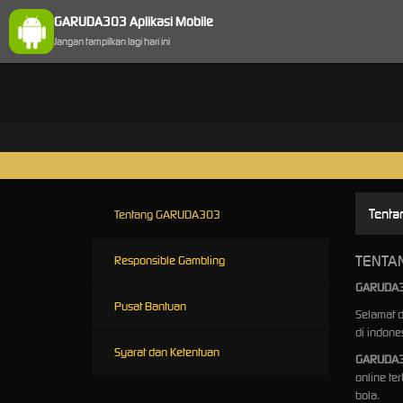
GARUDA303 Aplikasi Mobile
Jangan tampilkan lagi hari ini
Tent
Tentang GARUDA303
TENTA
Responsible Gambling
GARUDA
Pusat Bantuan
Selamat d
di indone
Syarat dan Ketentuan
GARUDA
online te
bola.