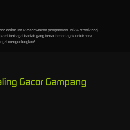
nan online untuk menawarkan pengalaman unik & terbaik bagi
kami berbagai hadiah yang benar-benar layak untuk para
angat menguntungkan!
aling Gacor Gampang