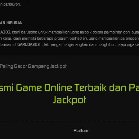
n peraturan.
 & HIBURAN
DA303
, kami berusaha untuk memberikan yang terbaik dalam permainan dan laya
 kami. Kami memiliki beberapa program berhadiah, yang memberikan pelanggan 
Bermain di
GARUDA303
tidak hanya menyenangkan dan menghibur, tetapi juga s
 Paling Gacor Gampang Jackpot
smi Game Online Terbaik dan P
Jackpot
Platform