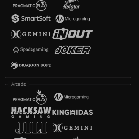
Arcade