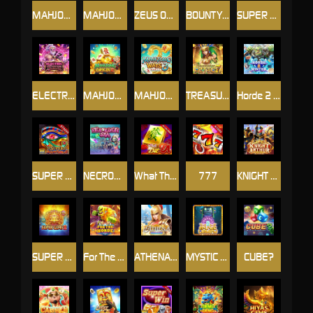
MAHJONG WAYS 3+
MAHJONG：ORIGIN
ZEUS OF OLYMPUS
BOUNTY EXPRESS
SUPER GEMS
ELECTRIC ZEUS
MAHJONG: ORIGIN 2
MAHJONG WAYS 3
TREASURES OF AZTEC Z
Horde 2 Winter
SUPER AWESOME
NECROMANCER SHA
What The FA
777
KNIGHT ARTHUR
SUPER GEMS 2
For The Horde
ATHENA LUCKY SPREAD
MYSTIC LEGEND 2
CUBE?