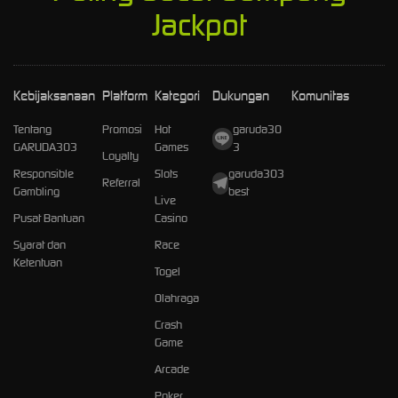
Jackpot
Kebijaksanaan
Platform
Kategori
Dukungan
Komunitas
Tentang
Promosi
Hot
garuda30
GARUDA303
Games
3
Loyalty
Responsible
Slots
garuda303
Referral
Gambling
best
Live
Pusat Bantuan
Casino
Syarat dan
Race
Ketentuan
Togel
Olahraga
Crash
Game
Arcade
Poker