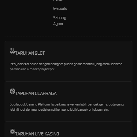
E-Sports
Sabung
Ayam
TARUHAN SLOT
Penyedia slot online dengan beragam pilihan game menarik yang memudahkan
pemain untuk mencapai jackpot
TARUHAN OLAHRAGA
Sportsbook Gaming Platform Terbaik menawarkan lebih banyak game, odds yang
lebih tinggi, dan menyediakan pilihan yang lebih banyak untuk pemain.
TARUHAN LIVE KASINO