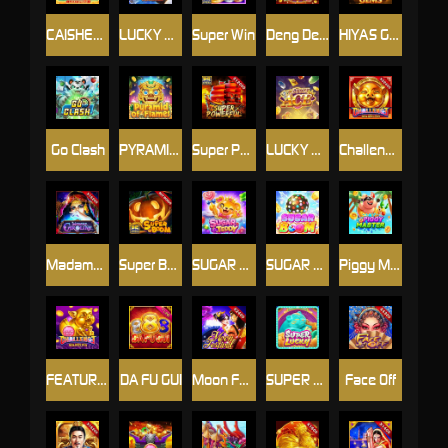
CAISHEN-LUCKY SPREAD
LUCKY ACE 2
Super Win
Deng Deng
HIYAS GEMS
Go Clash
PYRAMID OF FLAMES
Super Powerful
LUCKY ACE
Challenge・Golden Pig
Madame Caroline
Super Boom
SUGAR TEDDY
SUGAR BOOM
Piggy Master
FEATURE BUY - Golden Pig
DA FU GUI
Moon Festival
SUPER LUCKY
Face Off