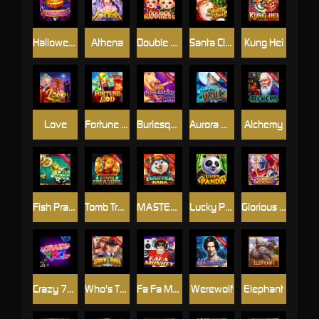
Halloween
Athena
Double Happiness
Santa Claus
Kung Hei
Love
Fortune God
Burlesque 2
Aurora Wolf
Alchemy
Fish Prawn Crab
Tomb Treasure
MASTER HAHA
Lucky Panda
Glorious Kingdom
Crazy 777
Who's The Boss
Fa Fa Monkey
Werewolf
Elephant