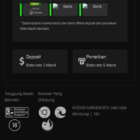
* Selama bank maintenance dan bank offline deposit dan penarikan
tidak dapat diproses
Deposit
Penarikan
Rata-rata 3 Menit
Rata-rata 5 Menit
Tanggung Jawab
Browser Yang
Bermain
Didukung
©2026 GARUDA303. Hak cipta
dilindungi | 18+